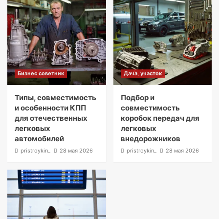
Бизнес советник
Дача, участок
Типы, совместимость
Подбор и
и особенности КПП
совместимость
для отечественных
коробок передач для
легковых
легковых
автомобилей
внедорожников
pristroykin_
28 мая 2026
pristroykin_
28 мая 2026