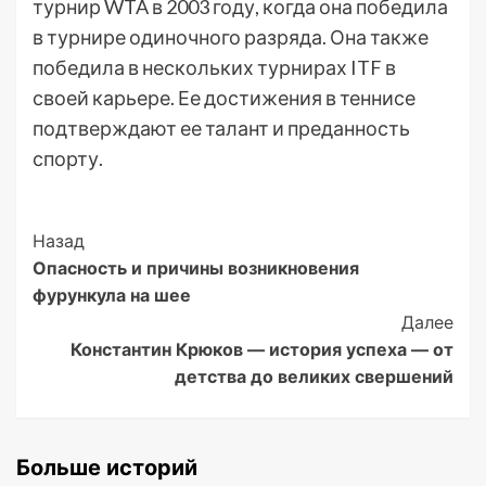
турнир WTA в 2003 году, когда она победила
в турнире одиночного разряда. Она также
победила в нескольких турнирах ITF в
своей карьере. Ее достижения в теннисе
подтверждают ее талант и преданность
спорту.
Post
Назад
Опасность и причины возникновения
Navigation
фурункула на шее
Далее
Константин Крюков — история успеха — от
детства до великих свершений
Больше историй