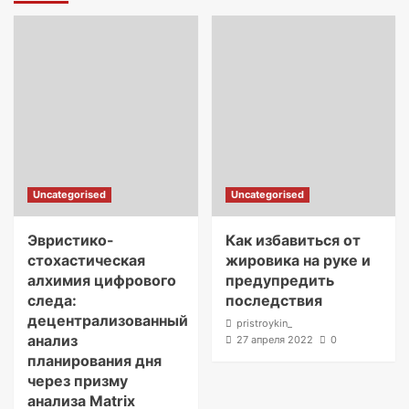
Uncategorised
Uncategorised
Эвристико-
Как избавиться от
стохастическая
жировика на руке и
алхимия цифрового
предупредить
следа:
последствия
децентрализованный
pristroykin_
анализ
27 апреля 2022
0
планирования дня
через призму
анализа Matrix