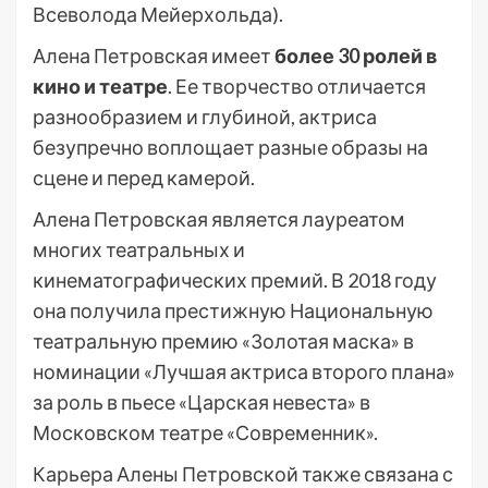
Всеволода Мейерхольда).
Алена Петровская имеет
более 30 ролей в
кино и театре
. Ее творчество отличается
разнообразием и глубиной, актриса
безупречно воплощает разные образы на
сцене и перед камерой.
Алена Петровская является лауреатом
многих театральных и
кинематографических премий. В 2018 году
она получила престижную Национальную
театральную премию «Золотая маска» в
номинации «Лучшая актриса второго плана»
за роль в пьесе «Царская невеста» в
Московском театре «Современник».
Карьера Алены Петровской также связана с