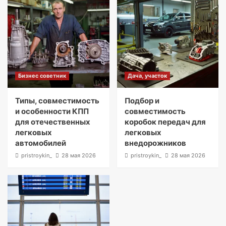
Бизнес советник
Дача, участок
Типы, совместимость
Подбор и
и особенности КПП
совместимость
для отечественных
коробок передач для
легковых
легковых
автомобилей
внедорожников
pristroykin_
28 мая 2026
pristroykin_
28 мая 2026