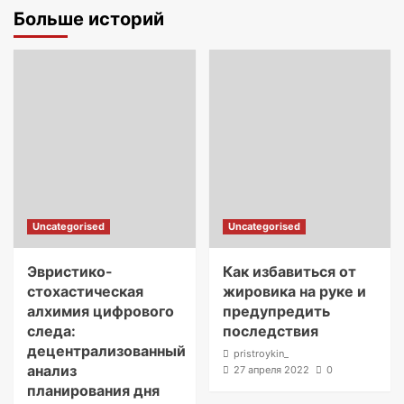
Больше историй
Uncategorised
Uncategorised
Эвристико-
Как избавиться от
стохастическая
жировика на руке и
алхимия цифрового
предупредить
следа:
последствия
децентрализованный
pristroykin_
анализ
27 апреля 2022
0
планирования дня