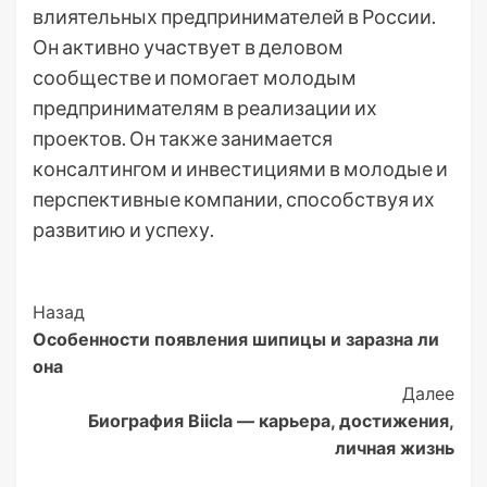
влиятельных предпринимателей в России.
Он активно участвует в деловом
сообществе и помогает молодым
предпринимателям в реализации их
проектов. Он также занимается
консалтингом и инвестициями в молодые и
перспективные компании, способствуя их
развитию и успеху.
Post
Назад
Особенности появления шипицы и заразна ли
Navigation
она
Далее
Биография Biicla — карьера, достижения,
личная жизнь