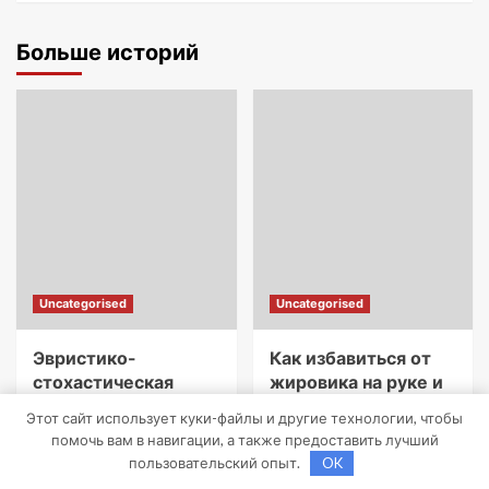
Больше историй
Uncategorised
Uncategorised
Эвристико-
Как избавиться от
стохастическая
жировика на руке и
алхимия цифрового
предупредить
Этот сайт использует куки-файлы и другие технологии, чтобы
следа:
последствия
помочь вам в навигации, а также предоставить лучший
децентрализованный
pristroykin_
пользовательский опыт.
OK
анализ
27 апреля 2022
0