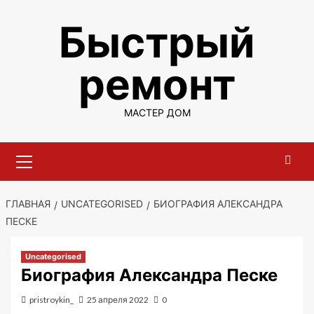
Перейти
Быстрый
к
содержимому
ремонт
МАСТЕР ДОМ
Основное
меню
ГЛАВНАЯ
UNCATEGORISED
БИОГРАФИЯ АЛЕКСАНДРА
ПЕСКЕ
Uncategorised
Биография Александра Песке
pristroykin_
25 апреля 2022
0