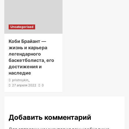
Uncategorised
Коби Брайант —
жизнь и карьера
легендарного
баскетболиста, его
достижения и
наследие
pristroykin_
27 апреля 2022
0
Добавить комментарий