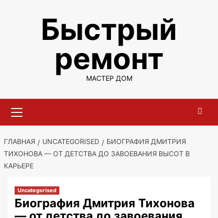
Перейти
Быстрый
к
содержимому
ремонт
МАСТЕР ДОМ
Основное
меню
ГЛАВНАЯ
UNCATEGORISED
БИОГРАФИЯ ДМИТРИЯ
ТИХОНОВА — ОТ ДЕТСТВА ДО ЗАВОЕВАНИЯ ВЫСОТ В
КАРЬЕРЕ
Uncategorised
Биография Дмитрия Тихонова
— от детства до завоевания