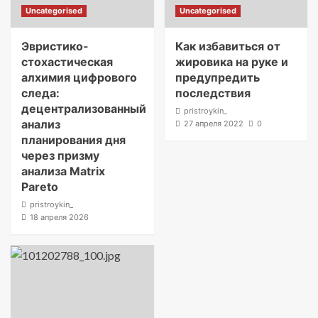
Uncategorised
Uncategorised
Эвристико-
Как избавиться от
стохастическая
жировика на руке и
алхимия цифрового
предупредить
следа:
последствия
децентрализованный
pristroykin_
анализ
27 апреля 2022
0
планирования дня
через призму
анализа Matrix
Pareto
pristroykin_
18 апреля 2026