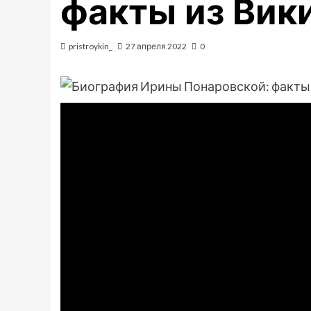
факты из Вик
pristroykin_
27 апреля 2022
0