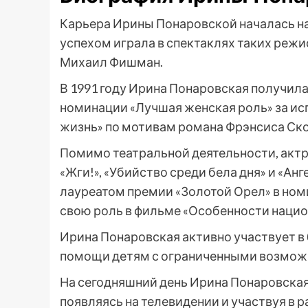
Карьера Ирины Понаровской началась на
успехом играла в спектаклях таких режис
Михаил Фишман.
В 1991 году Ирина Понаровская получил
номинации «Лучшая женская роль» за ис
жизнь» по мотивам романа Фрэнсиса Ск
Помимо театральной деятельности, актр
«Жги!», «Убийство среди бела дня» и «Анге
лауреатом премии «Золотой Орел» в ном
свою роль в фильме «Особенности нацио
Ирина Понаровская активно участвует в
помощи детям с ограниченными возможн
На сегодняшний день Ирина Понаровская 
появляясь на телевидении и участвуя в 