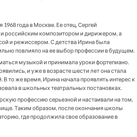
1968 года в Москве. Ее отец, Сергей
 и российским композитором и дирижером, а
сой и режиссером. С детства Ирина была
ильно повлияло на ее выбор профессии в будущем.
иматься музыкой и принимала уроки фортепиано.
вились, и уже в возрасте шести лет она стала
 В то же время, Ирина начала проявлять интерес к
вовала в школьных театральных постановках.
рскую профессию серьезной и настаивали на том,
лище. Таким образом, после окончания школы
торию, где продолжила свое образование в