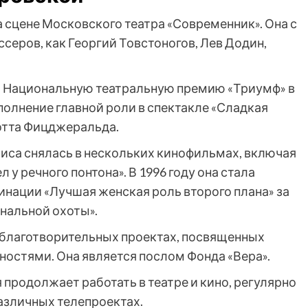
 сцене Московского театра «Современник». Она с
серов, как Георгий Товстоногов, Лев Додин,
а Национальную театральную премию «Триумф» в
полнение главной роли в спектакле «Сладкая
отта Фицджеральда.
иса снялась в нескольких кинофильмах, включая
л у речного понтона». В 1996 году она стала
инации «Лучшая женская роль второго плана» за
нальной охоты».
 благотворительных проектах, посвященных
остями. Она является послом Фонда «Вера».
продолжает работать в театре и кино, регулярно
различных телепроектах.