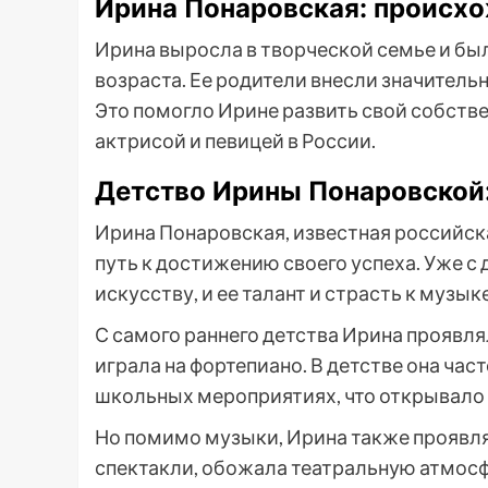
Ирина Понаровская: происхо
Ирина выросла в творческой семье и бы
возраста. Ее родители внесли значительн
Это помогло Ирине развить свой собств
актрисой и певицей в России.
Детство Ирины Понаровской:
Ирина Понаровская, известная российска
путь к достижению своего успеха. Уже с
искусству, и ее талант и страсть к музык
С самого раннего детства Ирина проявля
играла на фортепиано. В детстве она час
школьных мероприятиях, что открывало е
Но помимо музыки, Ирина также проявлял
спектакли, обожала театральную атмос