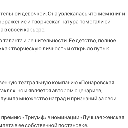
тельной девочкой. Она увлекалась чтением книг и
ображение и творческая натура помогали ей
а в своей карьере.
таланта и решительности. Ее детство, полное
 как творческую личность и открыло путь к
твенную театральную компанию «Понаровская
таклях, но и является автором сценариев,
учила множество наград и признаний за свои
а премию «Триумф» в номинации «Лучшая женская
млета в ее собственной постановке.