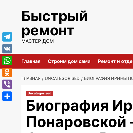
Перейти
Быстрый
к
содержимому
ремонт
МАСТЕР ДОМ
Telegram
VK
Главная
Строим дом сами
Ремонт и отде
WhatsApp
ГЛАВНАЯ
UNCATEGORISED
БИОГРАФИЯ ИРИНЫ П
Odnoklassniki
Viber
Uncategorised
Биография И
Отправить
Понаровской 