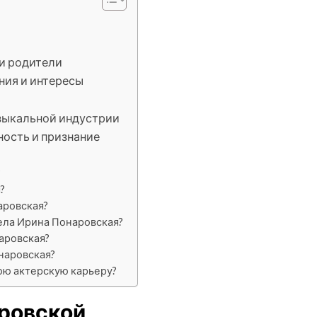
и родители
ния и интересы
узыкальной индустрии
ность и признание
?
?
аровская?
ела Ирина Понаровская?
аровская?
наровская?
ою актерскую карьеру?
ровской