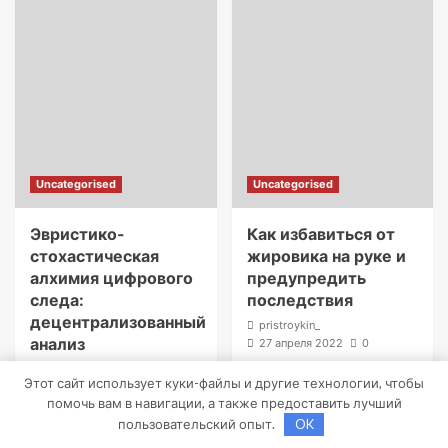
Uncategorised
Uncategorised
Эвристико-
Как избавиться от
стохастическая
жировика на руке и
алхимия цифрового
предупредить
следа:
последствия
децентрализованный
pristroykin_
анализ
27 апреля 2022
0
планирования дня
Этот сайт использует куки-файлы и другие технологии, чтобы
через призму
помочь вам в навигации, а также предоставить лучший
анализа Matrix
пользовательский опыт.
OK
Pareto