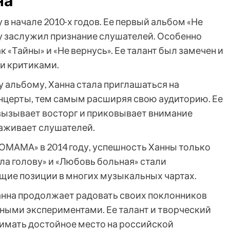
на
в начале 2010-х годов. Ее первый альбом «Не
зу заслужил признание слушателей. Особенно
«Тайны» и «Не вернусь». Ее талант был замечен и
и критиками.
альбому, Ханна стала приглашаться на
нцерты, тем самым расширяя свою аудиторию. Ее
вызывает восторг и приковывает внимание
раживает слушателей.
«ОМАМА» в 2014 году, успешность Ханны только
яла голову» и «Любовь больная» стали
щие позиции в многих музыкальных чартах.
нна продолжает радовать своих поклонников
ыми экспериментами. Ее талант и творческий
имать достойное место на российской