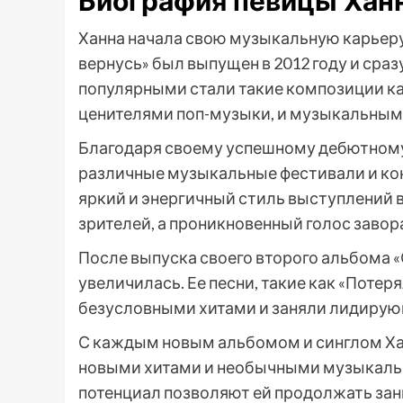
Биография певицы Хан
Ханна начала свою музыкальную карьеру 
вернусь» был выпущен в 2012 году и сра
популярными стали такие композиции как 
ценителями поп-музыки, и музыкальным
Благодаря своему успешному дебютному 
различные музыкальные фестивали и ко
яркий и энергичный стиль выступлений 
зрителей, а проникновенный голос заво
После выпуска своего второго альбома 
увеличилась. Ее песни, такие как «Потер
безусловными хитами и заняли лидирую
С каждым новым альбомом и синглом Ха
новыми хитами и необычными музыкальн
потенциал позволяют ей продолжать зан