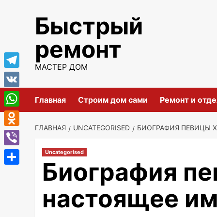
Перейти
Быстрый
к
содержимому
ремонт
МАСТЕР ДОМ
Telegram
VK
Главная
Строим дом сами
Ремонт и отде
WhatsApp
ГЛАВНАЯ
UNCATEGORISED
БИОГРАФИЯ ПЕВИЦЫ Х
Odnoklassniki
Viber
Uncategorised
Биография пе
Отправить
настоящее им