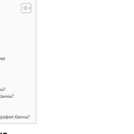
ии
ны?
Ханны?
?
графия Ханны?