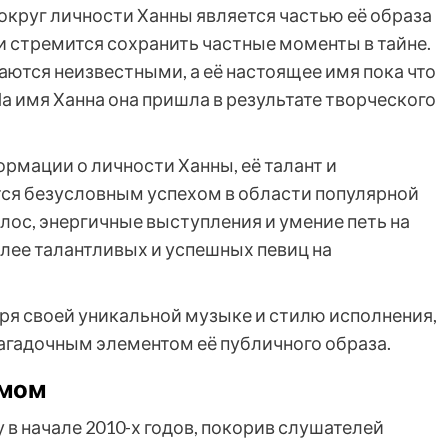
округ личности Ханны является частью её образа
и стремится сохранить частные моменты в тайне.
аются неизвестными, а её настоящее имя пока что
а имя Ханна она пришла в результате творческого
рмации о личности Ханны, её талант и
я безусловным успехом в области популярной
лос, энергичные выступления и умение петь на
лее талантливых и успешных певиц на
ря своей уникальной музыке и стилю исполнения,
загадочным элементом её публичного образа.
имом
в начале 2010-х годов, покорив слушателей