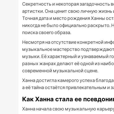
Секретность и некоторая загадочность в
артистки. Она ценит свою личную жизнь 
Точная дата и место рождения Ханны ост
никогда не было официально раскрыто. Н
поиска своего образа.
Несмотря на отсутствие конкретной инфо
музыкальное мастерство подтверждаютс
музыки. Её характерный и узнаваемый го
разных жанрах делают её одной из наибо
современной музыкальной сцене.
Ханна достигла камерого успеха благода
а её тайна остаётся привлекательным и 
Как Ханна стала ее псевдон
Ханна начала свою музыкальную карьеру 