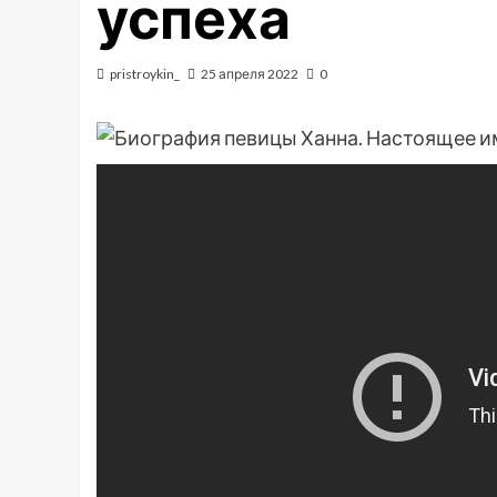
успеха
pristroykin_
25 апреля 2022
0