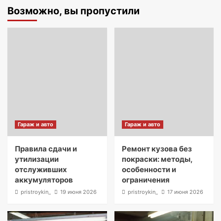
Возможно, вы пропустили
Гараж и авто
Гараж и авто
Правила сдачи и
Ремонт кузова без
утилизации
покраски: методы,
отслуживших
особенности и
аккумуляторов
ограничения
pristroykin_
19 июня 2026
pristroykin_
17 июня 2026