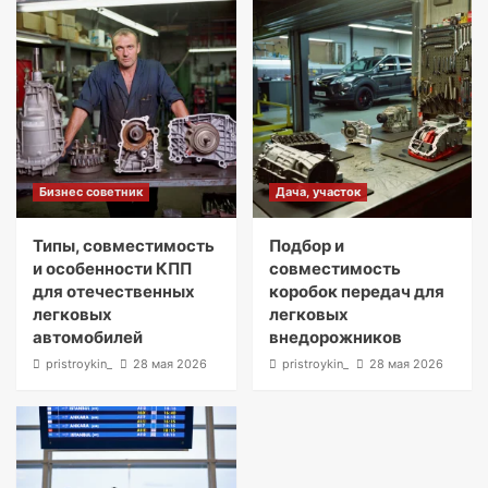
Бизнес советник
Дача, участок
Типы, совместимость
Подбор и
и особенности КПП
совместимость
для отечественных
коробок передач для
легковых
легковых
автомобилей
внедорожников
pristroykin_
28 мая 2026
pristroykin_
28 мая 2026