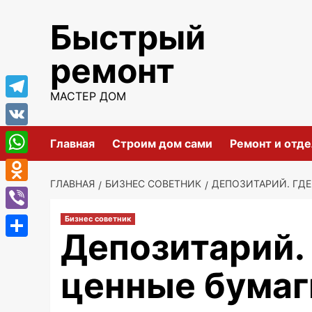
Перейти
Быстрый
к
содержимому
ремонт
МАСТЕР ДОМ
Telegram
VK
Главная
Строим дом сами
Ремонт и отде
WhatsApp
ГЛАВНАЯ
БИЗНЕС СОВЕТНИК
ДЕПОЗИТАРИЙ. ГДЕ
Odnoklassniki
Viber
Бизнес советник
Депозитарий.
Отправить
ценные бумаг