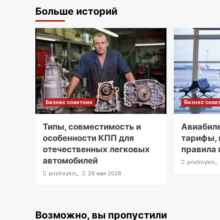
Больше историй
Бизнес советник
Бизнес сове
Типы, совместимость и
Авиабиле
особенности КПП для
тарифы,
отечественных легковых
правила 
автомобилей
pristroykin_
pristroykin_
28 мая 2026
Возможно, вы пропустили