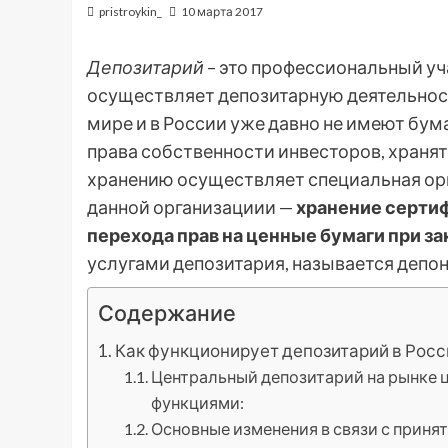
pristroykin_
10 марта 2017
Депозитарий
– это профессиональный уч
осуществляет депозитарную деятельност
мире и в России уже давно не имеют б
права собственности инвесторов, хранятс
хранению осуществляет специальная ор
данной организациии —
хранение серти
перехода прав на ценные бумаги при з
услугами депозитария, называется депо
Содержание
Как функционирует депозитарий в Росс
Центральный депозитарий на рынке
функциями:
Основные изменения в связи с приня