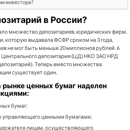
ом инвесторе?
озитарий в России?
вало множество депозитариев, юридических фирм,
и, которую выдавала ФСФР сроком на 3 года,
ев не мог быть меньше 20 миллионов рублей. 6
с Центрального депозитария (ЦД) НКО ЗАО НРД
депозитарий). Теперь вместо множества
ации существует один.
 рынке ценных бумаг наделен
кциями:
нных бумаг;
го управляющего ценными бумагами;
 держателя лицам, осуществляющего