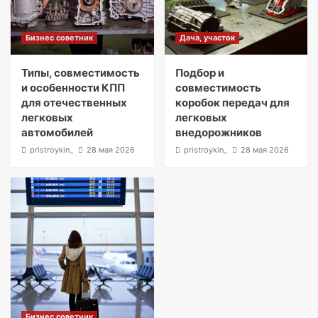
Бизнес советник
Дача, участок
Типы, совместимость
Подбор и
и особенности КПП
совместимость
для отечественных
коробок передач для
легковых
легковых
автомобилей
внедорожников
pristroykin_
28 мая 2026
pristroykin_
28 мая 2026
Бизнес советник