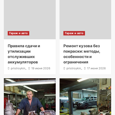
Гараж и авто
Гараж и авто
Правила сдачи и
Ремонт кузова без
утилизации
покраски: методы,
отслуживших
особенности и
аккумуляторов
ограничения
pristroykin_
19 июня 2026
pristroykin_
17 июня 2026