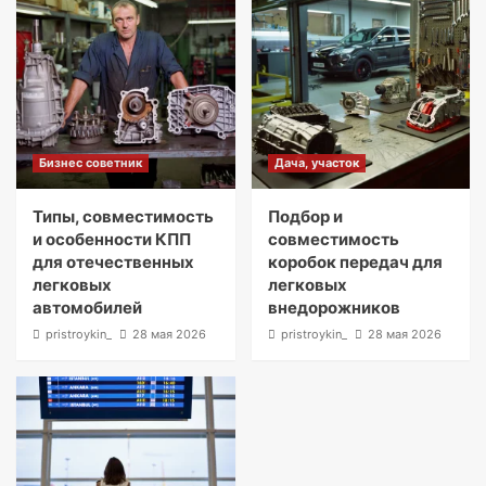
Бизнес советник
Дача, участок
Типы, совместимость
Подбор и
и особенности КПП
совместимость
для отечественных
коробок передач для
легковых
легковых
автомобилей
внедорожников
pristroykin_
28 мая 2026
pristroykin_
28 мая 2026