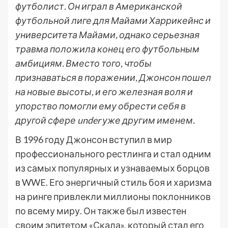
футболист. Он играл в Американской
футбольной лиге для Майами Харрикейнс и
университета Майами, однако серьезная
травма положила конец его футбольным
амбициям. Вместо того, чтобы
признаваться в поражении, Джонсон пошел
на новые высоты, и его железная воля и
упорство помогли ему обрести себя в
другой сфере under уже другим именем.
В 1996 году Джонсон вступил в мир
профессионального рестлинга и стал одним
из самых популярных и узнаваемых борцов
в WWE. Его энергичный стиль боя и харизма
на ринге привлекли миллионы поклонников
по всему миру. Он также был известен
своим эпитетом «Скала», который стал его