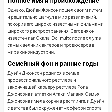
Полное имя и происхождение
Однако, Дюйан Жонсон пошел своим путем
и решительно шагнул в мир развлечений,
покорив его широко известными фильмами
широкого распространения. Сегодня он
известен как Скала, Doll muito после ол уже
самых великих актеров и продюсеров в
мире киноиндустрии.
Семейный фон и ранние годы
Дуэйн Джонсон родился в семье
профессионального рестлера и
закончившей карьеру рестлера Рока
Джонсона и атлетки Атаки Маивия. Семья
Джонсона имела корни в рестлинге, и Дуэйн
с детства был окружен атмосферой спорта.