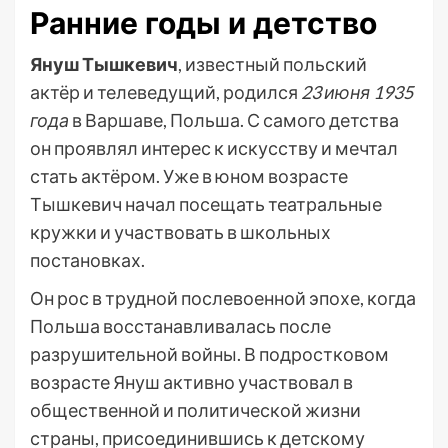
Ранние годы и детство
Януш Тышкевич
, известный польский
актёр и телеведущий, родился
23 июня 1935
года
в Варшаве, Польша. С самого детства
он проявлял интерес к искусству и мечтал
стать актёром. Уже в юном возрасте
Тышкевич начал посещать театральные
кружки и участвовать в школьных
постановках.
Он рос в трудной послевоенной эпохе, когда
Польша восстанавливалась после
разрушительной войны. В подростковом
возрасте Януш активно участвовал в
общественной и политической жизни
страны, присоединившись к детскому