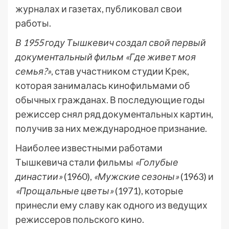
журналах и газетах, публиковал свои
работы.
В 1955 году Тышкевич создал свой первый
документальный фильм «Где живет моя
семья?»
, став участником студии Крек,
которая занималась кинофильмами об
обычных гражданах. В последующие годы
режиссер снял ряд документальных картин,
получив за них международное признание.
Наиболее известными работами
Тышкевича стали фильмы
«Голубые
династии»
(1960),
«Мужские сезоны»
(1963) и
«Прощальные цветы»
(1971), которые
принесли ему славу как одного из ведущих
режиссеров польского кино.