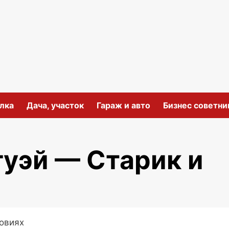
лка
Дача, участок
Гараж и авто
Бизнес советни
уэй — Старик и
ловиях