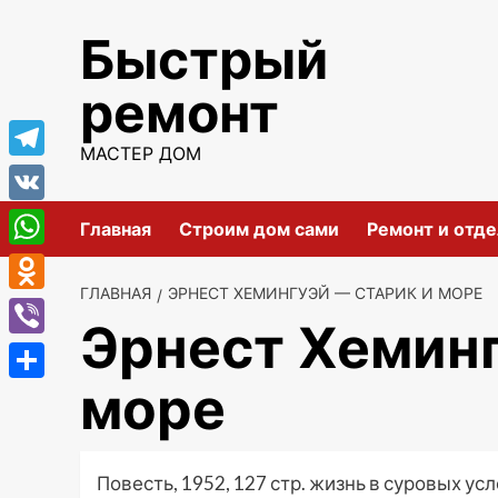
Перейти
Быстрый
к
содержимому
ремонт
МАСТЕР ДОМ
Telegram
VK
Главная
Строим дом сами
Ремонт и отде
WhatsApp
ГЛАВНАЯ
ЭРНЕСТ ХЕМИНГУЭЙ — СТАРИК И МОРЕ
Odnoklassniki
Эрнест Хеминг
Viber
море
Отправить
Повесть, 1952, 127 стр. жизнь в суровых ус