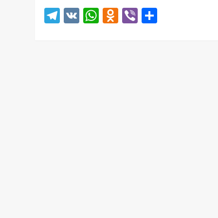
Telegram
VK
WhatsApp
Odnoklassniki
Viber
Отправ