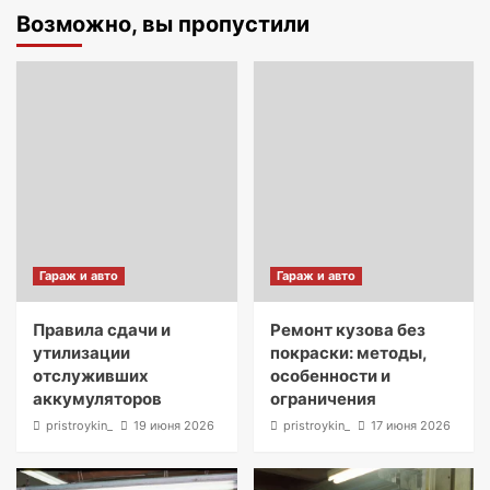
Возможно, вы пропустили
Гараж и авто
Гараж и авто
Правила сдачи и
Ремонт кузова без
утилизации
покраски: методы,
отслуживших
особенности и
аккумуляторов
ограничения
pristroykin_
19 июня 2026
pristroykin_
17 июня 2026