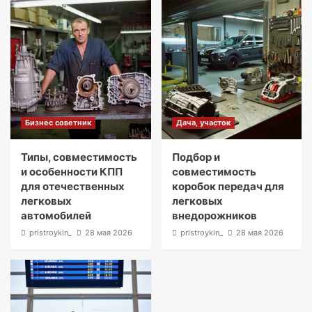
Бизнес советник
Дача, участок
Типы, совместимость
Подбор и
и особенности КПП
совместимость
для отечественных
коробок передач для
легковых
легковых
автомобилей
внедорожников
pristroykin_
28 мая 2026
pristroykin_
28 мая 2026