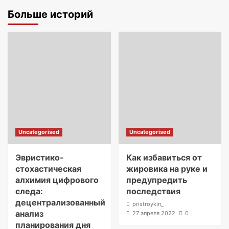
Больше историй
Uncategorised
Uncategorised
Эвристико-
Как избавиться от
стохастическая
жировика на руке и
алхимия цифрового
предупредить
следа:
последствия
децентрализованный
pristroykin_
анализ
27 апреля 2022
0
планирования дня