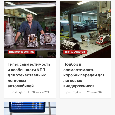
Бизнес советник
Дача, участок
Типы, совместимость
Подбор и
и особенности КПП
совместимость
для отечественных
коробок передач для
легковых
легковых
автомобилей
внедорожников
pristroykin_
28 мая 2026
pristroykin_
28 мая 2026