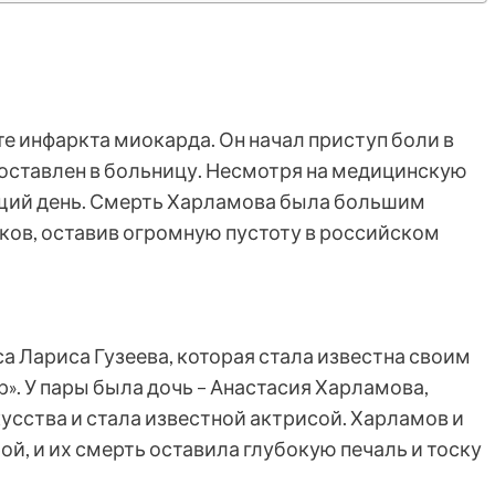
е инфаркта миокарда. Он начал приступ боли в
 доставлен в больницу. Несмотря на медицинскую
ющий день. Смерть Харламова была большим
иков, оставив огромную пустоту в российском
а Лариса Гузеева, которая стала известна своим
. У пары была дочь – Анастасия Харламова,
кусства и стала известной актрисой. Харламов и
ой, и их смерть оставила глубокую печаль и тоску