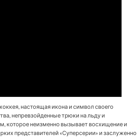
 хоккея, настоящая икона и символ своего
тва, непревзойденные трюки на льду и
м, которое неизменно вызывает восхищение и
ярких представителей «Суперсерии» и заслуженно