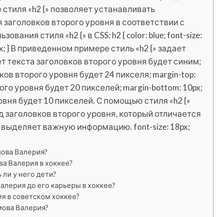
 стиля «h2 {» позволяет устанавливать
заголовков второго уровня в соответствии с
ания стиля «h2 {» в CSS: h2 { color: blue; font-size:
0px; } В приведенном примере стиль «h2 {» задает
ет текста заголовков второго уровня будет синим;
вков второго уровня будет 24 пикселя; margin-top:
ого уровня будет 20 пикселей; margin-bottom: 10px;
овня будет 10 пикселей. С помощью стиля «h2 {»
 заголовков второго уровня, который отличается
 выделяет важную информацию. font-size: 18px;
мова Валерия?
а Валерия в хоккее?
ли у него дети?
алерия до его карьеры в хоккее?
я в советском хоккее?
мова Валерия?