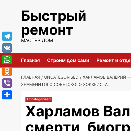
Перейти
Быстрый
к
содержимому
ремонт
МАСТЕР ДОМ
Telegram
VK
Главная
Строим дом сами
Ремонт и отде
WhatsApp
ГЛАВНАЯ
UNCATEGORISED
ХАРЛАМОВ ВАЛЕРИЙ —
Odnoklassniki
ЗНАМЕНИТОГО СОВЕТСКОГО ХОККЕИСТА
Viber
Uncategorised
Отправить
Харламов Вал
смерти, биогр