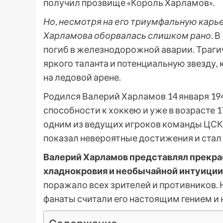
получил прозвище «Король Харламов».
Но, несмотря на его триумфальную карь
Харламова оборвалась слишком рано.
В 
погиб в железнодорожной аварии. Траги
яркого таланта и потенциальную звезду,
на ледовой арене.
Родился Валерий Харламов 14 января 194
способности к хоккею и уже в возрасте 
одним из ведущих игроков команды ЦСКА
показал невероятные достижения и стал
Валерий Харламов представлял прекрас
хладнокровия и необычайной интуиции
поражало всех зрителей и противников. 
фанаты считали его настоящим гением 