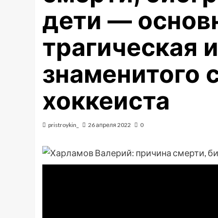
дети — основ
трагическая 
знаменитого 
хоккеиста
pristroykin_
26 апреля 2022
0