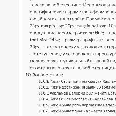
текста на веб-странице. Использование
специфические параметры оформления 
дизайном и стилем сайта. Пример использов
24px; margin-top: 20px; margin-bottom: 1
следующие параметры: color: blue; — цв
font-size: 24px; — размер шрифта заголо
20px; — отступ сверху у заголовков втор
— отступ снизу у заголовков второго ур
можно создать уникальный внешний вид
от остального текста на веб-странице и
Вопрос-ответ:
Какая была причина смерти Харла
Какие достижения были у Харламов
Харламов Валерий был женат? Есть 
Какая была биография Харламова В
Какой была роль Харламова Валери
Какой была причина смерти Харла