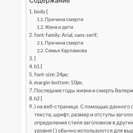
Содержание
body {
Причина смерти
Жена и дети
font-family: Arial, sans-serif;
Причина смерти
Семья Харламова
}
h1 {
font-size: 24px;
margin-bottom: 10px;
Последние годы жизни и смерть Валер
h2 {
) на веб-странице. С помощью данного 
текста, шрифт, размер и отступы заголо
определения стиля заголовков в других
уровня ( ) обычно используются для в