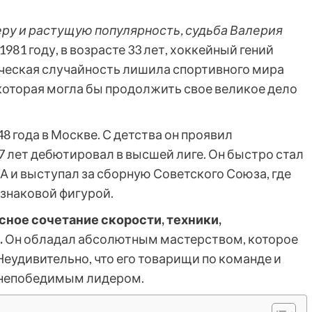
еру и растущую популярность, судьба Валерия
1981 году, в возрасте 33 лет, хоккейный гений
ческая случайность лишила спортивного мира
 которая могла бы продолжить свое великое дело
8 года в Москве. С детства он проявил
17 лет дебютировал в высшей лиге. Он быстро стал
 и выступал за сборную Советского Союза, где
 знаковой фигурой.
ное сочетание скорости, техники,
.
Он обладал абсолютным мастерством, которое
Неудивительно, что его товарищи по команде и
и непобедимым лидером.