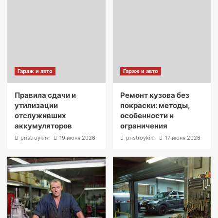
Гараж и авто
Гараж и авто
Правила сдачи и
Ремонт кузова без
утилизации
покраски: методы,
отслуживших
особенности и
аккумуляторов
ограничения
pristroykin_
19 июня 2026
pristroykin_
17 июня 2026