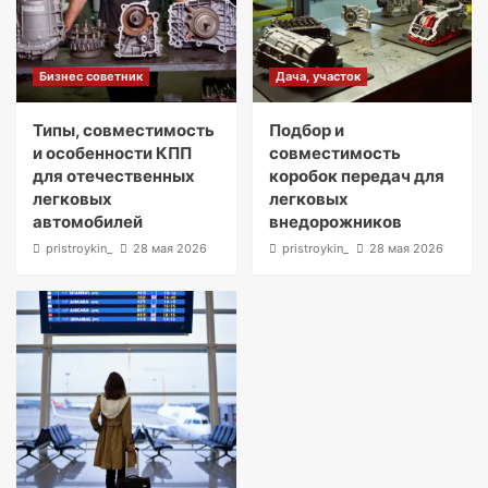
Бизнес советник
Дача, участок
Типы, совместимость
Подбор и
и особенности КПП
совместимость
для отечественных
коробок передач для
легковых
легковых
автомобилей
внедорожников
pristroykin_
28 мая 2026
pristroykin_
28 мая 2026