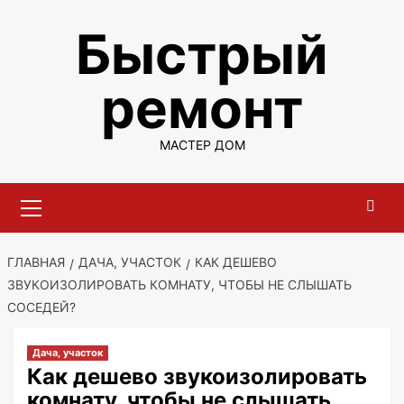
Перейти
Быстрый
к
содержимому
ремонт
МАСТЕР ДОМ
Основное
меню
ГЛАВНАЯ
ДАЧА, УЧАСТОК
КАК ДЕШЕВО
ЗВУКОИЗОЛИРОВАТЬ КОМНАТУ, ЧТОБЫ НЕ СЛЫШАТЬ
СОСЕДЕЙ?
Дача, участок
Как дешево звукоизолировать
комнату, чтобы не слышать