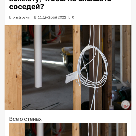
соседей?
pristroykin_
11 декабря 2022
0
Всё о стенах