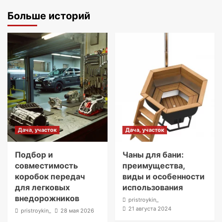
Больше историй
Дача, участок
Дача, участок
Подбор и
Чаны для бани:
совместимость
преимущества,
коробок передач
виды и особенности
для легковых
использования
внедорожников
pristroykin_
21 августа 2024
pristroykin_
28 мая 2026