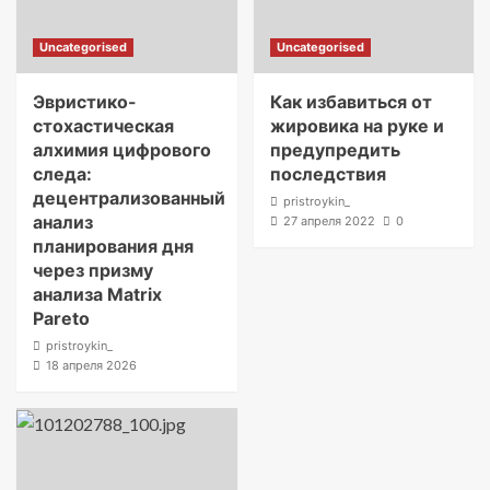
Uncategorised
Uncategorised
Эвристико-
Как избавиться от
стохастическая
жировика на руке и
алхимия цифрового
предупредить
следа:
последствия
децентрализованный
pristroykin_
анализ
27 апреля 2022
0
планирования дня
через призму
анализа Matrix
Pareto
pristroykin_
18 апреля 2026