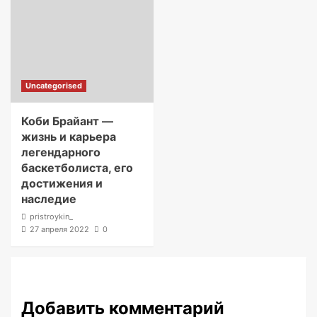
Uncategorised
Коби Брайант —
жизнь и карьера
легендарного
баскетболиста, его
достижения и
наследие
pristroykin_
27 апреля 2022
0
Добавить комментарий