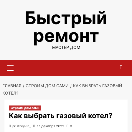
Перейти
Быстрый
к
содержимому
ремонт
МАСТЕР ДОМ
Основное
меню
ГЛАВНАЯ
СТРОИМ ДОМ САМИ
КАК ВЫБРАТЬ ГАЗОВЫЙ
КОТЕЛ?
Строим дом сами
Как выбрать газовый котел?
pristroykin_
11 декабря 2022
0