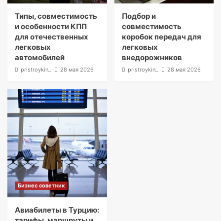
Типы, совместимость
Подбор и
и особенности КПП
совместимость
для отечественных
коробок передач для
легковых
легковых
автомобилей
внедорожников
pristroykin_
28 мая 2026
pristroykin_
28 мая 2026
Бизнес советник
Авиабилеты в Турцию:
тарифы, маршруты и