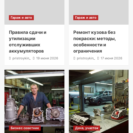
Гараж и авто
Гараж и авто
Правила сдачи и
Ремонт кузова без
утилизации
покраски: методы,
отслуживших
особенности и
аккумуляторов
ограничения
pristroykin_
19 июня 2026
pristroykin_
17 июня 2026
Бизнес советник
Дача, участок