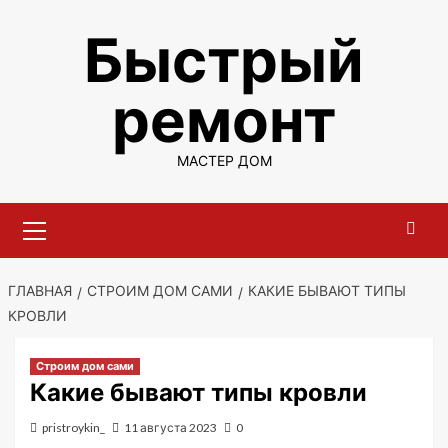
Перейти
Быстрый
к
содержимому
ремонт
МАСТЕР ДОМ
Основное
меню
ГЛАВНАЯ
СТРОИМ ДОМ САМИ
КАКИЕ БЫВАЮТ ТИПЫ
КРОВЛИ
Строим дом сами
Какие бывают типы кровли
pristroykin_
11 августа 2023
0