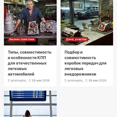
Бизнес советник
Дача, участок
Типы, совместимость
Подбор и
и особенности КПП
совместимость
для отечественных
коробок передач для
легковых
легковых
автомобилей
внедорожников
pristroykin_
28 мая 2026
pristroykin_
28 мая 2026