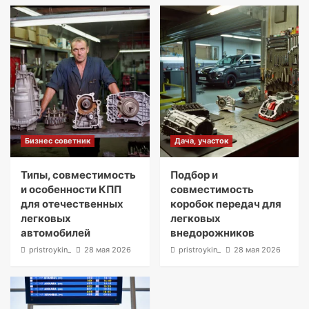
Бизнес советник
Дача, участок
Типы, совместимость
Подбор и
и особенности КПП
совместимость
для отечественных
коробок передач для
легковых
легковых
автомобилей
внедорожников
pristroykin_
28 мая 2026
pristroykin_
28 мая 2026