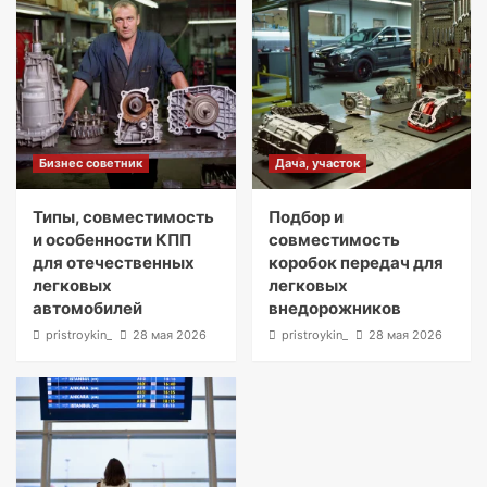
Бизнес советник
Дача, участок
Типы, совместимость
Подбор и
и особенности КПП
совместимость
для отечественных
коробок передач для
легковых
легковых
автомобилей
внедорожников
pristroykin_
28 мая 2026
pristroykin_
28 мая 2026