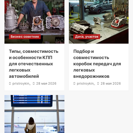
Бизнес советник
Дача, участок
Типы, совместимость
Подбор и
и особенности КПП
совместимость
для отечественных
коробок передач для
легковых
легковых
автомобилей
внедорожников
pristroykin_
28 мая 2026
pristroykin_
28 мая 2026