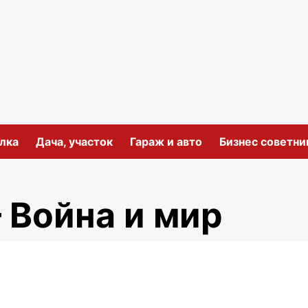
лка
Дача, участок
Гараж и авто
Бизнес советни
 Война и мир
ить