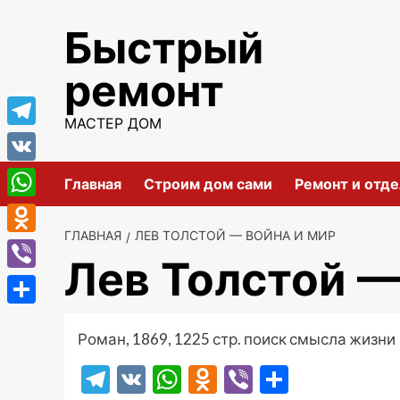
Перейти
Быстрый
к
содержимому
ремонт
МАСТЕР ДОМ
Telegram
VK
Главная
Строим дом сами
Ремонт и отде
WhatsApp
ГЛАВНАЯ
ЛЕВ ТОЛСТОЙ — ВОЙНА И МИР
Odnoklassniki
Лев Толстой —
Viber
Отправить
Роман, 1869, 1225 стр. поиск смысла жизни
Telegram
VK
WhatsApp
Odnoklassniki
Viber
Отправ