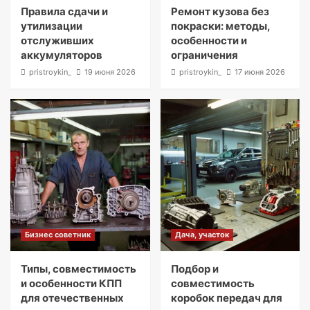
Правила сдачи и
Ремонт кузова без
утилизации
покраски: методы,
отслуживших
особенности и
аккумуляторов
ограничения
pristroykin_
19 июня 2026
pristroykin_
17 июня 2026
Бизнес советник
Дача, участок
Типы, совместимость
Подбор и
и особенности КПП
совместимость
для отечественных
коробок передач для