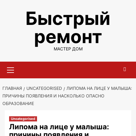
Перейти
Быстрый
к
содержимому
ремонт
МАСТЕР ДОМ
Основное
меню
ГЛАВНАЯ
UNCATEGORISED
ЛИПОМА НА ЛИЦЕ У МАЛЫША:
ПРИЧИНЫ ПОЯВЛЕНИЯ И НАСКОЛЬКО ОПАСНО
ОБРАЗОВАНИЕ
Uncategorised
Липома на лице у малыша:
причины появления и