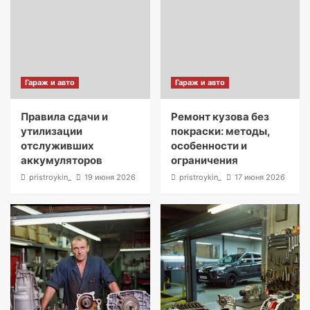
Гараж и авто
Гараж и авто
Правила сдачи и
Ремонт кузова без
утилизации
покраски: методы,
отслуживших
особенности и
аккумуляторов
ограничения
pristroykin_
19 июня 2026
pristroykin_
17 июня 2026