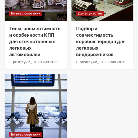
Бизнес советник
Дача, участок
Типы, совместимость
Подбор и
и особенности КПП
совместимость
для отечественных
коробок передач для
легковых
легковых
автомобилей
внедорожников
pristroykin_
28 мая 2026
pristroykin_
28 мая 2026
Бизнес советник