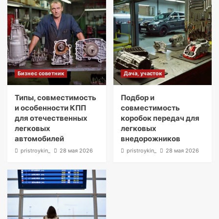
Бизнес советник
Дача, участок
Типы, совместимость
Подбор и
и особенности КПП
совместимость
для отечественных
коробок передач для
легковых
легковых
автомобилей
внедорожников
pristroykin_
28 мая 2026
pristroykin_
28 мая 2026