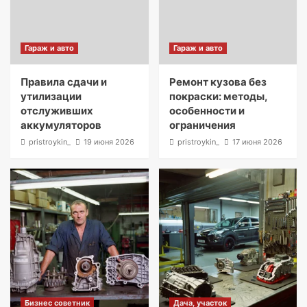
Гараж и авто
Гараж и авто
Правила сдачи и
Ремонт кузова без
утилизации
покраски: методы,
отслуживших
особенности и
аккумуляторов
ограничения
pristroykin_
19 июня 2026
pristroykin_
17 июня 2026
Бизнес советник
Дача, участок