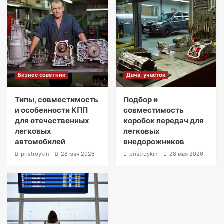
Бизнес советник
Дача, участок
Типы, совместимость
Подбор и
и особенности КПП
совместимость
для отечественных
коробок передач для
легковых
легковых
автомобилей
внедорожников
pristroykin_
28 мая 2026
pristroykin_
28 мая 2026