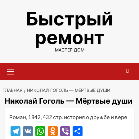
Перейти
Быстрый
к
содержимому
ремонт
МАСТЕР ДОМ
Основное
меню
ГЛАВНАЯ
НИКОЛАЙ ГОГОЛЬ — МЁРТВЫЕ ДУШИ
Николай Гоголь — Мёртвые души
Роман, 1842, 432 стр. история о дружбе и вере
Telegram
VK
WhatsApp
Odnoklassniki
Viber
Отправить