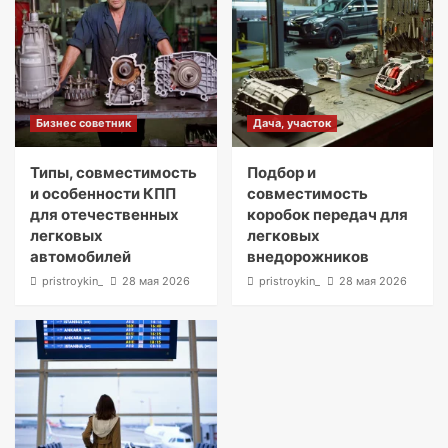
Бизнес советник
Дача, участок
Типы, совместимость
Подбор и
и особенности КПП
совместимость
для отечественных
коробок передач для
легковых
легковых
автомобилей
внедорожников
pristroykin_
28 мая 2026
pristroykin_
28 мая 2026