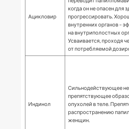
переводит папилломави
когда он не опасен для 
Ацикловир
прогрессировать. Хорош
внутренних органов – э
на внутриполостных орг
Усваивается, проходя ч
от потребляемой дозир
Сильнодействующее не
препятствующее образ
Индинол
опухолей в теле. Препя
распространению папил
женщин.