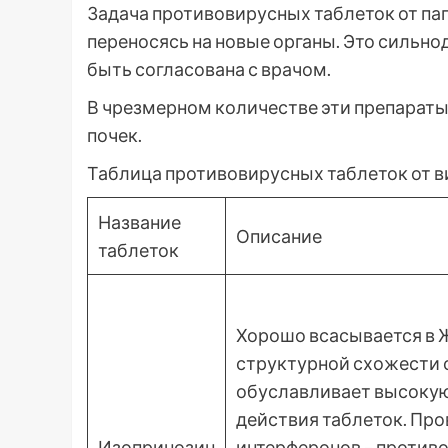
Задача противовирусных таблеток от па
переносясь на новые органы. Это сильн
быть согласована с врачом.
В чрезмерном количестве эти препараты 
почек.
Таблица противовирусных таблеток от в
Название
Описание
таблеток
Хорошо всасывается в 
структурной схожести с
обуславливает высокую
действия таблеток. Пр
Изопринозин
интерферонов – против