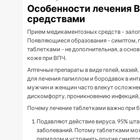
Особенности лечения 
средствами
Прием медикаментозных средств – залог
Появляющиеся образования – симптом, г
таблетками – не дополнительная, а осно
коже при ВПЧ.
Аптечные препараты в виде гелей, мазей
для лечения папиллом и бородавок в ин
мужчин и женщин часто влекут осложне
дискомфорту, проникновению инфекций,
Почему лечение таблетками важно при б
Подавляют действие вируса. 95% шт
заболеваний. Потому таблетками мо
папиллом и устранить другие симпто