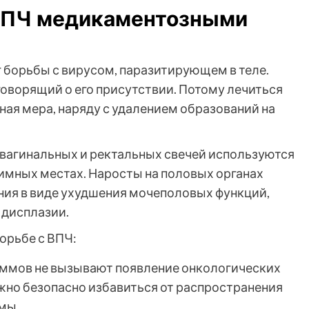
ВПЧ медикаментозными
 борьбы с вирусом, паразитирующем в теле.
оворящий о его присутствии. Потому лечиться
вная мера, наряду с удалением образований на
, вагинальных и ректальных свечей используются
тимных местах. Наросты на половых органах
ния в виде ухудшения мочеполовых функций,
 дисплазии.
орьбе с ВПЧ:
аммов не вызывают появление онкологических
жно безопасно избавиться от распространения
мы.