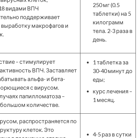
250 мг (0.5
 18 видами ВПЧ
таблетки) на 5
ительно поддерживает
килограмм
 выработку макрофагов и
тела. 2-3 раза в
к.
день.
ствие – стимулирует
1 таблетка за
активность ВПЧ. Заставляет
30-40 минут до
батывать альфа- и бета-
еды;
борющиеся с вирусом.
курс лечения –
случаях папилломатоза –
1 месяц.
в большом количестве.
ирусом, распространяется по
руктуру клеток. Это
4-5 раз в сутки