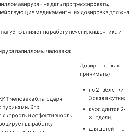
пилломавируса – не дать прогрессировать,
одействующие медикаменты, их дозировка должна
пагубно влияют на работу печени, кишечника и
ируса папилломы человека:
Дозировка (как
принимать)
по 2 таблетки
3 раза в сутки;
ЖКТ человека благодаря
 пуринами. Это
курс длится 2-
 скорость и эффективность
3 недели;
овоцирует выработку
для детей – по
овирусных клеток,