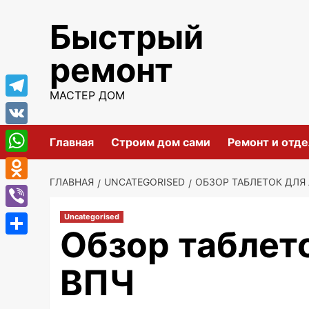
Перейти
Быстрый
к
содержимому
ремонт
МАСТЕР ДОМ
Telegram
VK
Главная
Строим дом сами
Ремонт и отде
WhatsApp
ГЛАВНАЯ
UNCATEGORISED
ОБЗОР ТАБЛЕТОК ДЛЯ
Odnoklassniki
Viber
Uncategorised
Обзор таблето
Отправить
ВПЧ