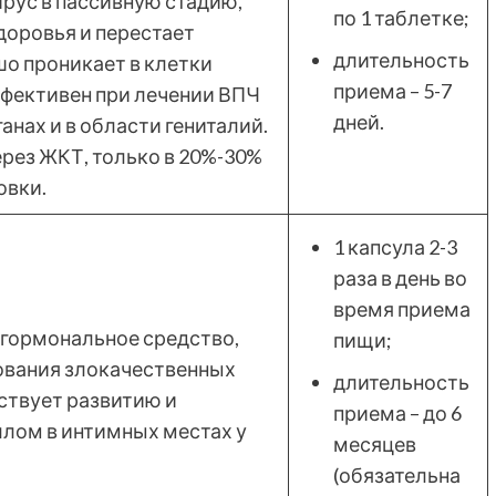
рус в пассивную стадию,
по 1 таблетке;
здоровья и перестает
длительность
о проникает в клетки
приема – 5-7
ффективен при лечении ВПЧ
дней.
анах и в области гениталий.
ерез ЖКТ, только в 20%-30%
овки.
1 капсула 2-3
раза в день во
время приема
гормональное средство,
пищи;
ования злокачественных
длительность
тствует развитию и
приема – до 6
лом в интимных местах у
месяцев
(обязательна