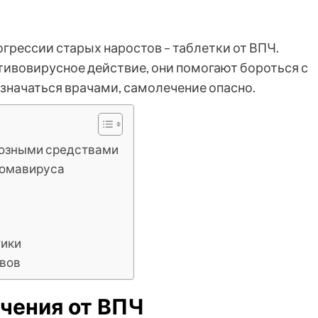
огрессии старых наростов – таблетки от ВПЧ.
вовирусное действие, они помогают бороться с
значаться врачами, самолечение опасно.
тозными средствами
ломавируса
тики
ивов