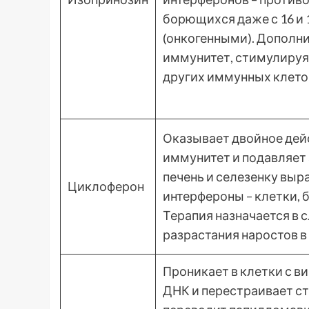
борющихся даже с 16 и
(онкогенными). Дополн
иммунитет, стимулируя
других иммунных клето
Оказывает двойное дей
иммунитет и подавляет 
печень и селезенку выра
Циклоферон
интерфероны – клетки, 
Терапия назначается в 
разрастания наростов 
Проникает в клетки с в
ДНК и перестраивает ст