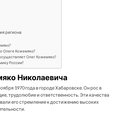
ия региона
емяко?
 о Олеге Кожемяко?
 осуществляет Олег Кожемяко?
мику России?
мяко Николаевича
ября 1970 года в городе Хабаровске. Он рос в
дие, трудолюбие и ответственность. Эти качества
овали его стремление к достижению высоких
ятельности.