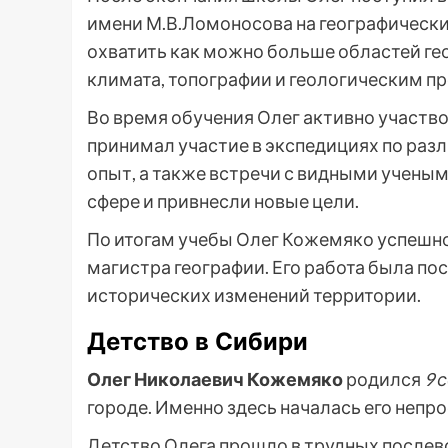
имени М.В.Ломоносова на географический
охватить как можно больше областей ге
климата, топографии и геологическим п
Во время обучения Олег активно участво
принимал участие в экспедициях по раз
опыт, а также встречи с видными ученым
сфере и привнесли новые цели.
По итогам учебы Олег Кожемяко успешно
магистра географии. Его работа была п
исторических изменений территории.
Детство в Сибири
Олег Николаевич Кожемяко
родился
9 
городе. Именно здесь началась его непро
Детство Олега прошло в трудных послево