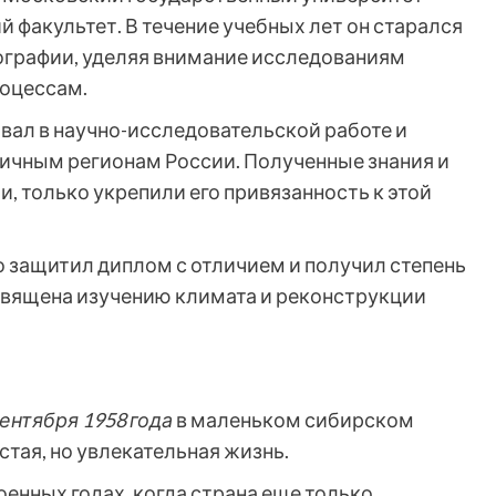
 факультет. В течение учебных лет он старался
ографии, уделяя внимание исследованиям
роцессам.
вал в научно-исследовательской работе и
личным регионам России. Полученные знания и
и, только укрепили его привязанность к этой
 защитил диплом с отличием и получил степень
освящена изучению климата и реконструкции
сентября 1958 года
в маленьком сибирском
стая, но увлекательная жизнь.
енных годах, когда страна еще только