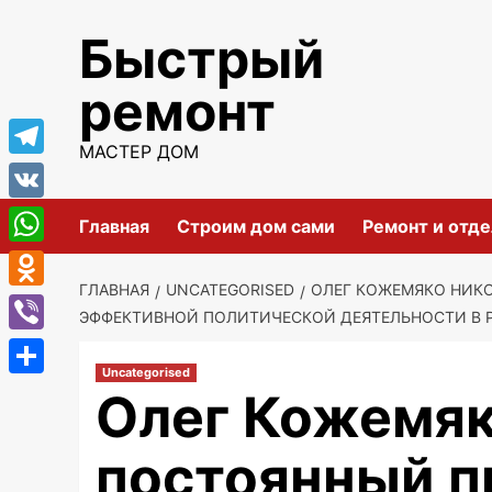
Перейти
Быстрый
к
содержимому
ремонт
МАСТЕР ДОМ
Telegram
VK
Главная
Строим дом сами
Ремонт и отде
WhatsApp
ГЛАВНАЯ
UNCATEGORISED
ОЛЕГ КОЖЕМЯКО НИК
Odnoklassniki
ЭФФЕКТИВНОЙ ПОЛИТИЧЕСКОЙ ДЕЯТЕЛЬНОСТИ В 
Viber
Uncategorised
Отправить
Олег Кожемяк
постоянный п