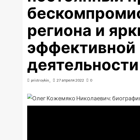
бескомпромис
региона и яр
эффективной 
деятельности
pristroykin_
27 апреля 2022
0