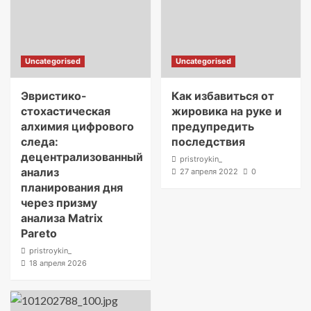
Uncategorised
Uncategorised
Эвристико-
Как избавиться от
стохастическая
жировика на руке и
алхимия цифрового
предупредить
следа:
последствия
децентрализованный
pristroykin_
анализ
27 апреля 2022
0
планирования дня
через призму
анализа Matrix
Pareto
pristroykin_
18 апреля 2026