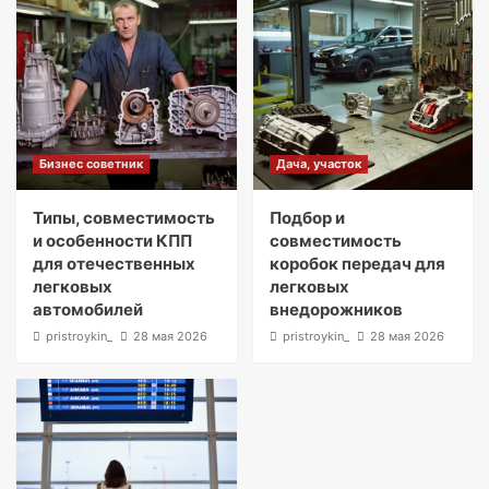
Бизнес советник
Дача, участок
Типы, совместимость
Подбор и
и особенности КПП
совместимость
для отечественных
коробок передач для
легковых
легковых
автомобилей
внедорожников
pristroykin_
28 мая 2026
pristroykin_
28 мая 2026