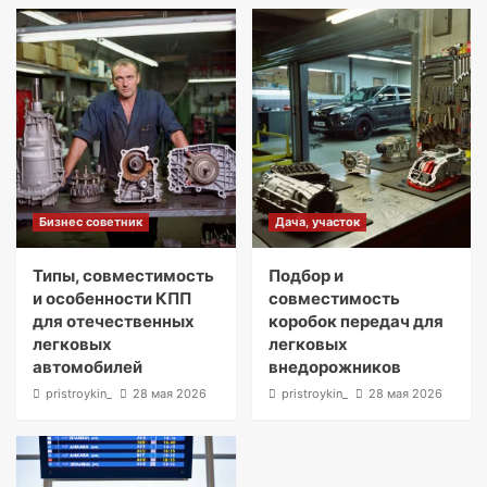
Бизнес советник
Дача, участок
Типы, совместимость
Подбор и
и особенности КПП
совместимость
для отечественных
коробок передач для
легковых
легковых
автомобилей
внедорожников
pristroykin_
28 мая 2026
pristroykin_
28 мая 2026