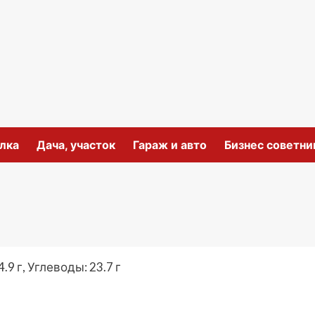
лка
Дача, участок
Гараж и авто
Бизнес советни
.9 г, Углеводы: 23.7 г
ить