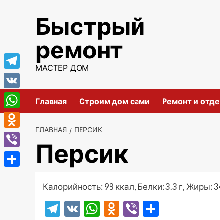
Перейти
Быстрый
к
содержимому
ремонт
МАСТЕР ДОМ
Telegram
VK
Главная
Строим дом сами
Ремонт и отде
WhatsApp
ГЛАВНАЯ
ПЕРСИК
Odnoklassniki
Персик
Viber
Отправить
Калорийность: 98 ккал, Белки: 3.3 г, Жиры: 34
Telegram
VK
WhatsApp
Odnoklassniki
Viber
Отправ