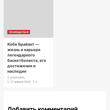
Uncategorised
Коби Брайант —
жизнь и карьера
легендарного
баскетболиста, его
достижения и
наследие
pristroykin_
27 апреля 2022
0
Добавить комментарий