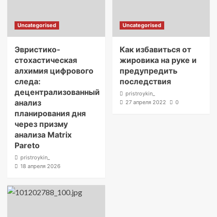
Uncategorised
Uncategorised
Эвристико-
Как избавиться от
стохастическая
жировика на руке и
алхимия цифрового
предупредить
следа:
последствия
децентрализованный
pristroykin_
анализ
27 апреля 2022
0
планирования дня
через призму
анализа Matrix
Pareto
pristroykin_
18 апреля 2026