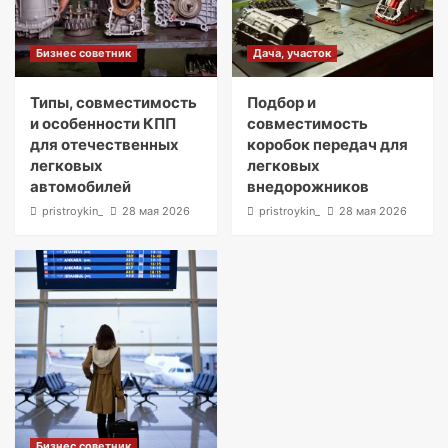
Бизнес советник
Дача, участок
Типы, совместимость
Подбор и
и особенности КПП
совместимость
для отечественных
коробок передач для
легковых
легковых
автомобилей
внедорожников
pristroykin_
28 мая 2026
pristroykin_
28 мая 2026
Бизнес советник