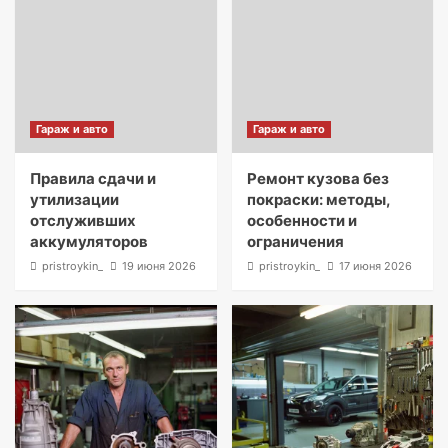
Гараж и авто
Гараж и авто
Правила сдачи и
Ремонт кузова без
утилизации
покраски: методы,
отслуживших
особенности и
аккумуляторов
ограничения
pristroykin_
19 июня 2026
pristroykin_
17 июня 2026