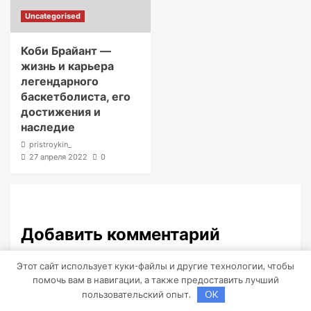
Uncategorised
Коби Брайант —
жизнь и карьера
легендарного
баскетболиста, его
достижения и
наследие
pristroykin_
27 апреля 2022
0
Добавить комментарий
Для отправки комментария вам необходимо
Этот сайт использует куки-файлы и другие технологии, чтобы
авторизоваться
.
помочь вам в навигации, а также предоставить лучший
пользовательский опыт.
OK