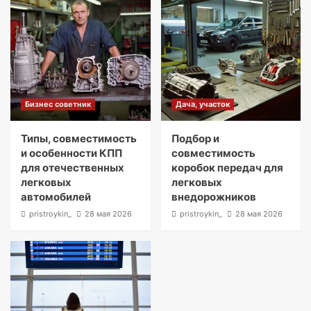
Бизнес советник
Дача, участок
Типы, совместимость
Подбор и
и особенности КПП
совместимость
для отечественных
коробок передач для
легковых
легковых
автомобилей
внедорожников
pristroykin_
28 мая 2026
pristroykin_
28 мая 2026