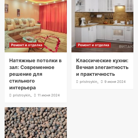
Ремонт и отделка
Ремонт и отделка
Натяжные потолки в
Классические кухни:
зал: Современное
Вечная элегантность
решение для
и практичность
стильного
pristroykin_
9 июня 2024
интерьера
pristroykin_
11 июня 2024