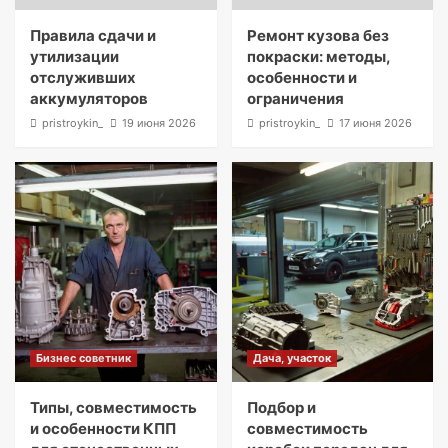
Правила сдачи и
Ремонт кузова без
утилизации
покраски: методы,
отслуживших
особенности и
аккумуляторов
ограничения
pristroykin_
19 июня 2026
pristroykin_
17 июня 2026
Бизнес советник
Дача, участок
Типы, совместимость
Подбор и
и особенности КПП
совместимость