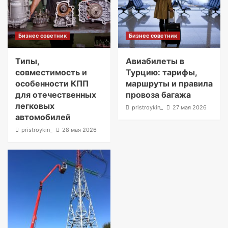
Бизнес советник
Бизнес советник
Типы,
Авиабилеты в
совместимость и
Турцию: тарифы,
особенности КПП
маршруты и правила
для отечественных
провоза багажа
легковых
pristroykin_
27 мая 2026
автомобилей
pristroykin_
28 мая 2026