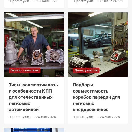
pristroykin_
19 июня 2026
pristroykin_
17 июня 2026
Бизнес советник
Дача, участок
Типы, совместимость
Подбор и
и особенности КПП
совместимость
для отечественных
коробок передач для
легковых
легковых
автомобилей
внедорожников
pristroykin_
28 мая 2026
pristroykin_
28 мая 2026