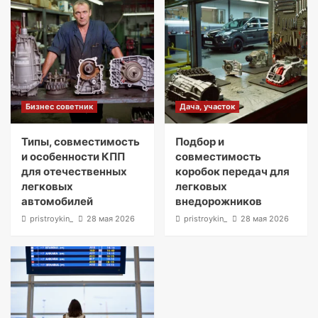
Бизнес советник
Дача, участок
Типы, совместимость
Подбор и
и особенности КПП
совместимость
для отечественных
коробок передач для
легковых
легковых
автомобилей
внедорожников
pristroykin_
28 мая 2026
pristroykin_
28 мая 2026