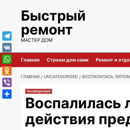
Перейти
Быстрый
к
содержимому
ремонт
МАСТЕР ДОМ
Telegram
VK
Главная
Строим дом сами
Ремонт и отде
WhatsApp
ГЛАВНАЯ
UNCATEGORISED
ВОСПАЛИЛАСЬ ЛИПОМА
Odnoklassniki
Viber
Uncategorised
Воспалилась 
Отправить
действия пре