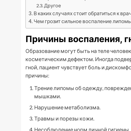
Другое
В каких случаях стоит обратиться к вра
Чем грозит сильное воспаление липом
Причины воспаления, г
Образование могут быть на теле человек
косметическим дефектом. Иногда подве
гной, пациент чувствует боль и диском
причины:
Трение липомы об одежду, поврежден
мышками.
Нарушение метаболизма.
Травмы и порезы кожи.
Несоблюдение норм личной гигиены.