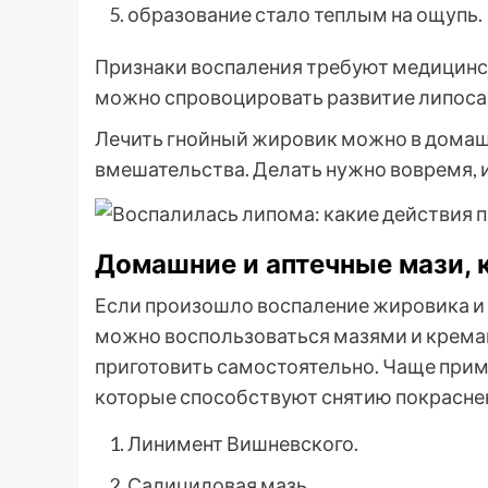
образование стало теплым на ощупь.
Признаки воспаления требуют медицинск
можно спровоцировать развитие липос
Лечить гнойный жировик можно в домашн
вмешательства. Делать нужно вовремя, 
Домашние и аптечные мази,
Если произошло воспаление жировика и
можно воспользоваться мазями и кремами
приготовить самостоятельно. Чаще при
которые способствуют снятию покраснен
Линимент Вишневского.
Салициловая мазь.