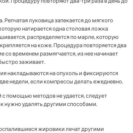
ой. Процедуру повторяют два-три раза в день до
а. Репчатая луковица запекается до мягкого
в которую натирается одна столовая ложка
шивается, распределяется по марле, которую
крепляется на коже. Процедура повторяется два
ие со временем размягчается, из нее начинает
быстро заживает.
ния накладываются на опухоль и фиксируются
 две недели, если компрессы делать ежедневно.
й с помощью методов не удается, следует
ик нужно удалять другими способами.
воспалившиеся жировики лечат другими